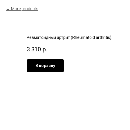
More products
Ревматоидный артрит (Rheumatoid arthritis).
3 310
р.
В корзину