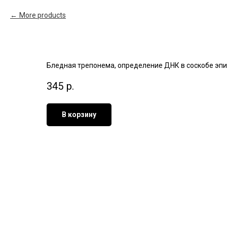
More products
Бледная трепонема, определение ДНК в соскобе эпител
345
р.
В корзину