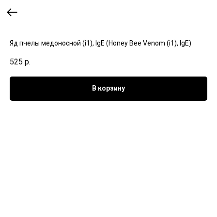
Яд пчелы медоносной (i1), IgE (Honey Bee Venom (i1), IgE)
525
р.
В корзину