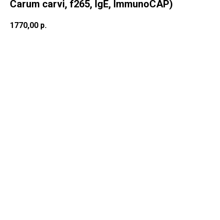
Carum carvi, f265, IgE, ImmunoCAP)
1770,00
р.
В корзину