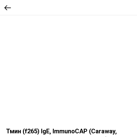
Тмин (f265) IgE, ImmunoCAP (Caraway,