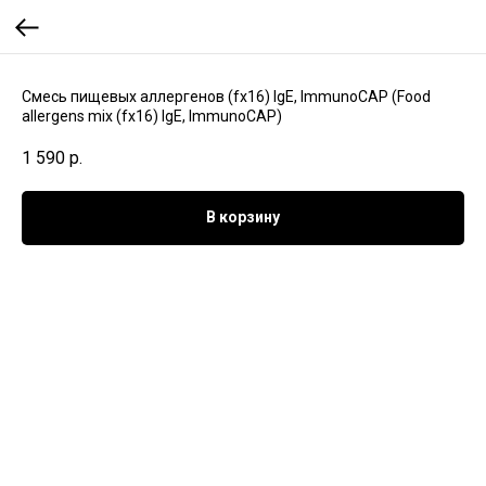
Смесь пищевых аллергенов (fx16) IgE, ImmunoCAP (Food
allergens mix (fx16) IgE, ImmunoCAP)
1 590
р.
В корзину