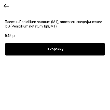
Плесень Penicillium notatum (М1), аллерген-специфические
IgG (Penicillium notatum, IgG, M1)
545
р.
В корзину