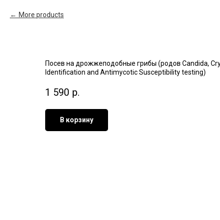
More products
Посев на дрожжеподобные грибы (родов Candida, Cry
Identification and Antimycotic Susceptibility testing)
1 590
р.
В корзину