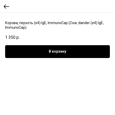
Корова, перхоть (e4) IgE, ImmunoCap (Cow, dander (e4) IgE,
ImmunoCap)
1 350
р.
В корзину