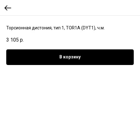
Торсионная дистония, тип 1, TOR1A (DYT1), ч.м.
3 105
р.
В корзину