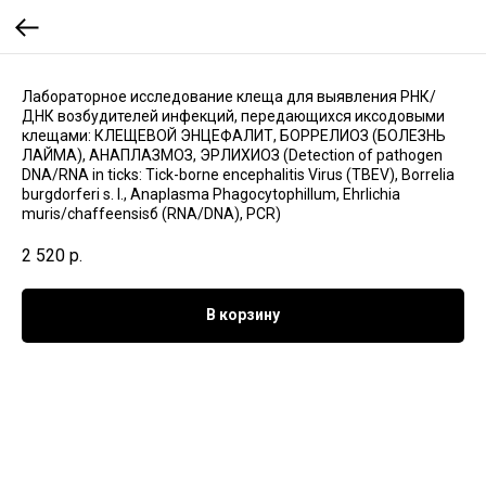
Лабораторное исследование клеща для выявления РНК/
ДНК возбудителей инфекций, передающихся иксодовыми
клещами: КЛЕЩЕВОЙ ЭНЦЕФАЛИТ, БОРРЕЛИОЗ (БОЛЕЗНЬ
ЛАЙМА), АНАПЛАЗМОЗ, ЭРЛИХИОЗ (Detection of pathogen
DNA/RNA in ticks: Tick-borne encephalitis Virus (TBEV), Borrelia
burgdorferi s. l., Anaplasma Phagocytophillum, Ehrlichia
muris/chaffeеnsisб (RNA/DNA), PCR)
2 520
р.
В корзину