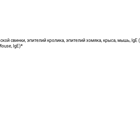
 свинки, эпителий кролика, эпителий хомяка, крыса, мышь, IgE (EP70
Mouse, IgE)*