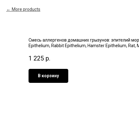
More products
Смесь аллергенов домашних грызунов: эпителий морской
Epithelium, Rabbit Epithelium, Hamster Epithelium, Rat, 
1 225
р.
В корзину