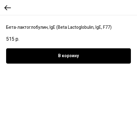
Бета-лактоглобулин, IgE (Beta Lactoglobulin, IgE, F77)
515
р.
В корзину