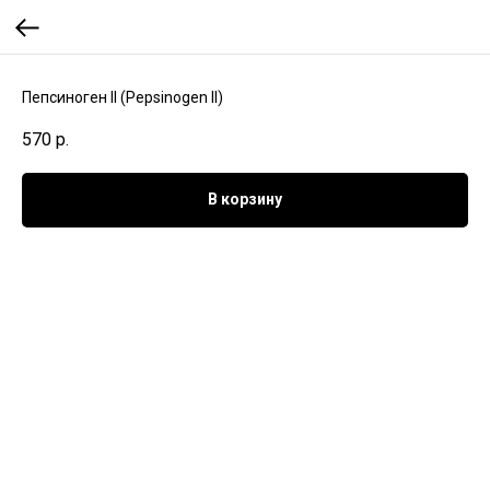
Пепсиноген II (Pepsinogen II)
570
р.
В корзину