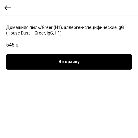
Домашняя пыль/Greer (Н1), аллерген-специфические IgG
(House Dust – Greer, IgG, H1)
545
р.
В корзину