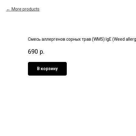
More products
Смесь аллергенов сорных трав (WM5) IgE (Weed allerg
690
р.
В корзину