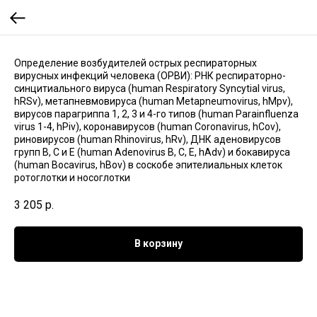
Определение возбудителей острых респираторных
вирусных инфекций человека (ОРВИ): РНК респираторно-
синцитиального вируса (human Respiratory Syncytial virus,
hRSv), метапневмовируса (human Metapneumovirus, hMpv),
вирусов парагриппа 1, 2, 3 и 4-го типов (human Parainfluenza
virus 1-4, hPiv), коронавирусов (human Coronavirus, hCov),
риновирусов (human Rhinovirus, hRv), ДНК аденовирусов
групп B, C и E (human Adenovirus B, C, E, hAdv) и бокавируса
(human Bocavirus, hBov) в соскобе эпителиальных клеток
ротоглотки и носоглотки
3 205
р.
В корзину