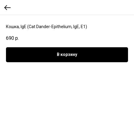
Кошка, IgE (Cat Dander-Epithelium, IgE, E1)
690
р.
В корзину