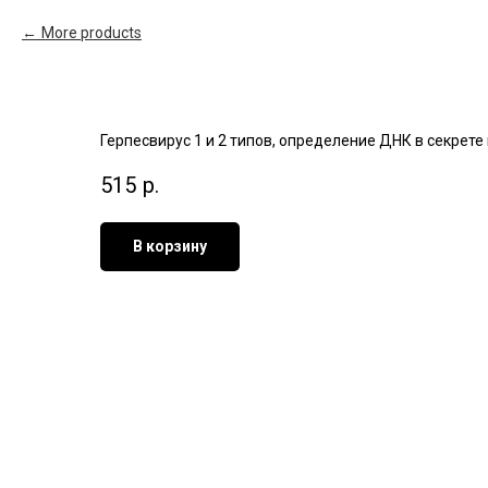
More products
Герпесвирус 1 и 2 типов, определение ДНК в секрете п
515
р.
В корзину