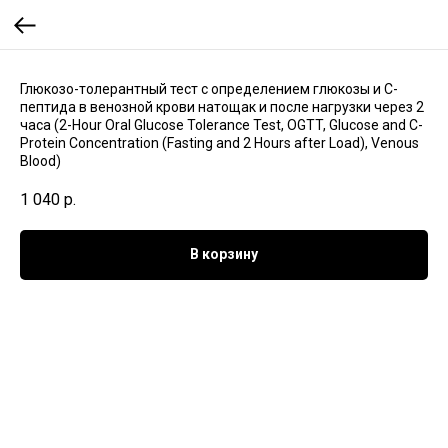
Глюкозо-толерантный тест с определением глюкозы и С-
пептида в венозной крови натощак и после нагрузки через 2
часа (2-Hour Oral Glucose Tolerance Test, OGTT, Glucose and C-
Protein Concentration (Fasting and 2 Hours after Load), Venous
Blood)
1 040
р.
В корзину