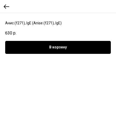
Анис (f271), IgE (Anise (f271), IgE)
630
р.
В корзину