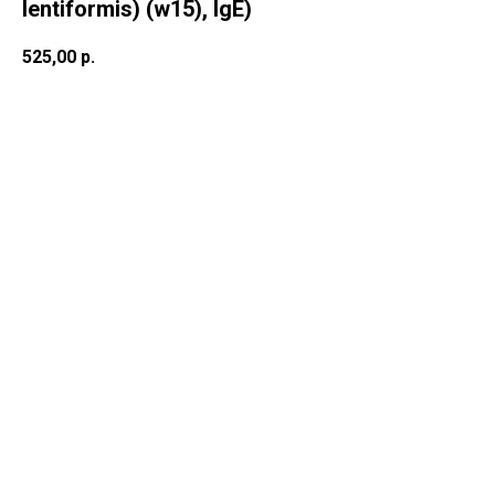
lentiformis) (w15), IgE)
525,00
р.
В корзину