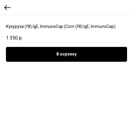
Кукуруза (f8) IgE, ImmunoCap (Corn (f8) IgE, ImmunoCap)
1 350
р.
В корзину