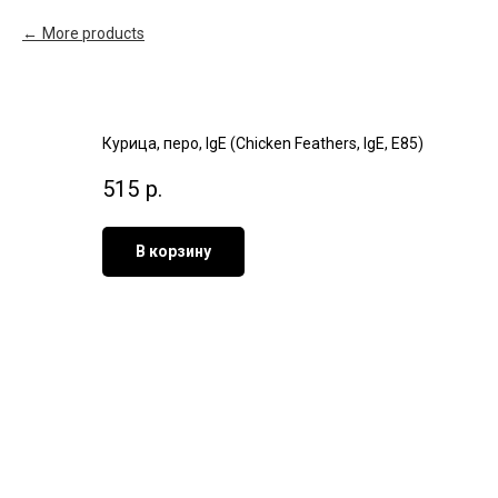
More products
Курица, перо, IgE (Chicken Feathers, IgE, Е85)
515
р.
В корзину