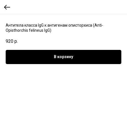
Антитела класса IgG к антигенам описторхиса (Anti-
Opisthorchis felineus IgG)
920
р.
В корзину