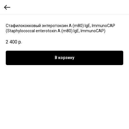
Стафилококковый энтеротоксин А (m80) IgE, ImmunoCAP
(Staphylococcal enterotoxin A (m80) IgE, ImmunoCAP)
2 400
р.
В корзину