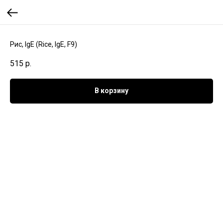
Рис, IgE (Rice, IgE, F9)
515
р.
В корзину