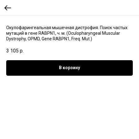
Окулофарингеальная мышечная дистрофия. Поиск частых
мутаций в гене RABPN1, ч. м. (Oculopharyngeal Muscular
Dystrophy, OPMD, Gene RABPN1, Freq. Mut.)
3 105
р.
В корзину