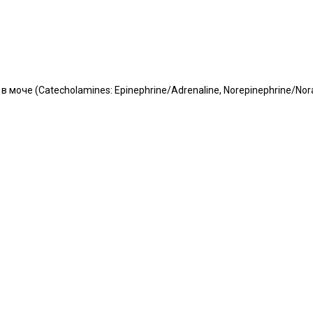
оче (Catecholamines: Epinephrine/Adrenaline, Norepinephrine/Norad