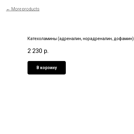
More products
Катехоламины (адреналин, норадреналин, дофамин) в м
2 230
р.
В корзину