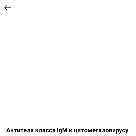
Aнтитела класса IgM к цитомегаловирусу