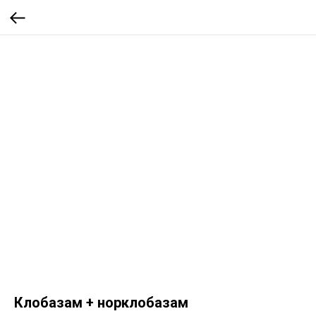
Клобазам + норклобазам