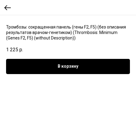
Тромбозы: сокращенная панель (гены F2, F5) (без описания
результатов врачом-генетиком) (Thrombosis: Minimum
(Genes F2, F5) (without Description))
1 225
р.
В корзину