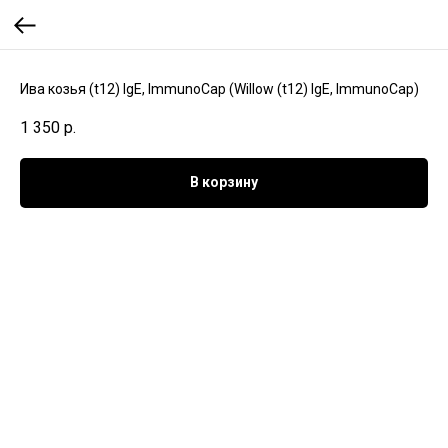
Ива козья (t12) IgE, ImmunoCap (Willow (t12) IgE, ImmunoCap)
1 350
р.
В корзину