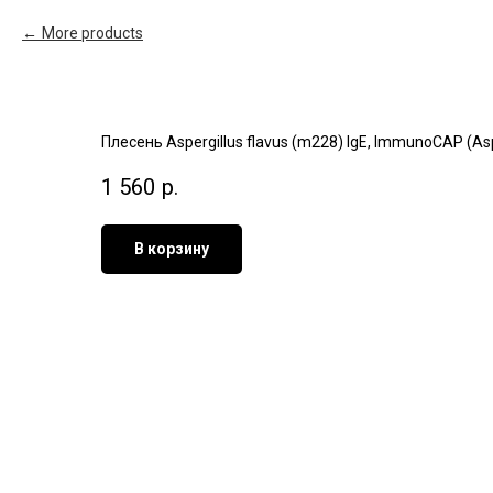
More products
Плесень Aspergillus flavus (m228) IgE, ImmunoCAP (As
1 560
р.
В корзину