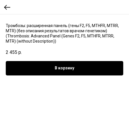
Тромбозы: расширенная панель (гены F2, F5, MTHFR, MTRR,
MTR) (без описания результатов врачом-генетиком)
(Thrombosis: Advanced Panel (Genes F2, F5, MTHFR, MTRR,
MTR) (without Description))
2 455
р.
В корзину