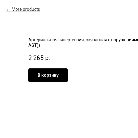
More products
Артериальная гипертензия, связанная с нарушениями в
AGT))
2 265
р.
В корзину