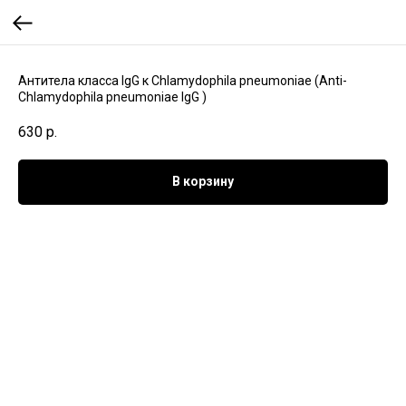
Aнтитела класса IgG к Chlamydophila pneumoniae (Anti-
Chlamydophila pneumoniae IgG )
630
р.
В корзину