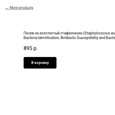
More products
Посев на золотистый стафилококк (Staphylococcus a
Bacteria Identification, Antibiotic Susceptibility and Bac
895
р.
В корзину