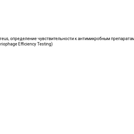
ureus, определение чувствительности к антимикробным препаратам 
teriophage Efficiency Testing)