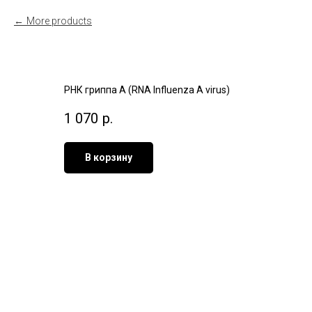
More products
РНК гриппа А (RNA Influenza A virus)
1 070
р.
В корзину