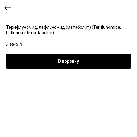
Терифлуномид, лефлуномид (метаболит) (Teriflunomide,
Leflunomide metabolite)
3 885
р.
В корзину