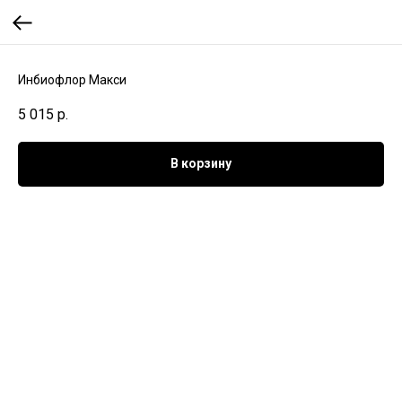
Инбиофлор Макси
5 015
р.
В корзину