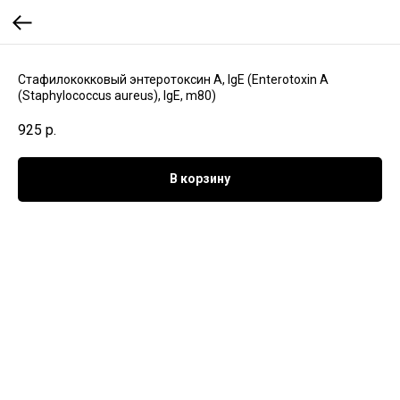
Стафилококковый энтеротоксин А, IgE (Enterotoxin A
(Staphylococcus aureus), IgE, m80)
925
р.
В корзину