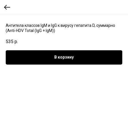
Антитела классов IgM и IgG к вирусу гепатита D, суммарнo
(Anti-HDV Total (IgG + IgM))
535
р.
В корзину