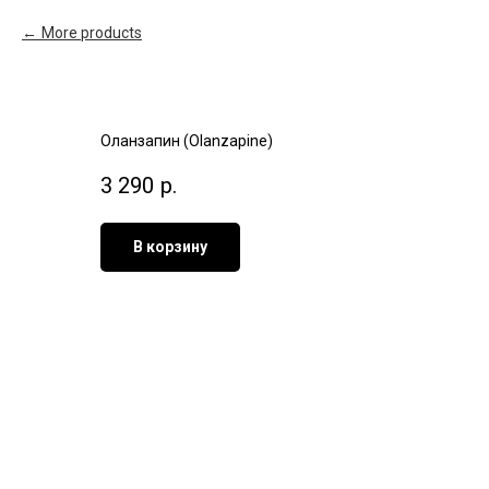
More products
Оланзапин (Olanzapine)
3 290
р.
В корзину