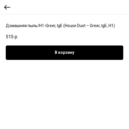
Домашняя пыль/H1-Greer, IgE (House Dust – Greer, IgE, H1)
515
р.
В корзину