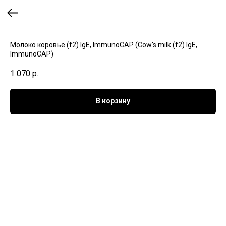
Молоко коровье (f2) IgE, ImmunoCAP (Cow's milk (f2) IgE,
ImmunoCAP)
1 070
р.
В корзину