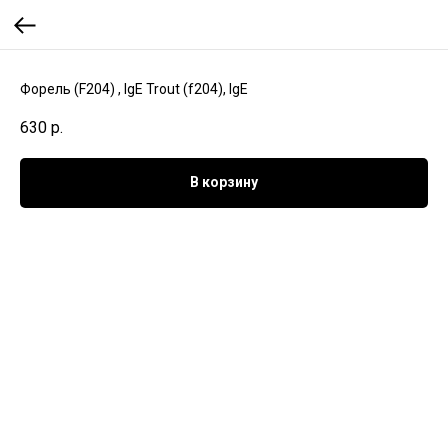
Форель (F204) , IgE Trout (f204), IgE
630
р.
В корзину