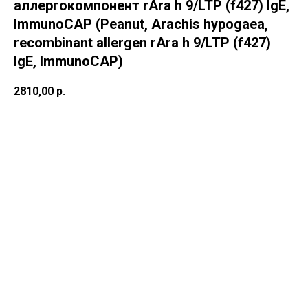
аллергокомпонент rAra h 9/LTP (f427) IgE,
ImmunoCAP (Peanut, Arachis hypogaea,
recombinant allergen rAra h 9/LTP (f427)
IgE, ImmunoCAP)
2810,00
р.
В корзину