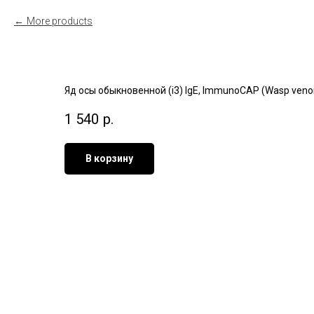
More products
Яд осы обыкновенной (i3) IgE, ImmunoCAP (Wasp venom
1 540
р.
В корзину