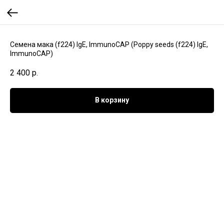
Семена мака (f224) IgE, ImmunoCAP (Poppy seeds (f224) IgE,
ImmunoCAP)
2 400
р.
В корзину