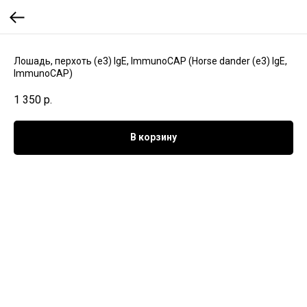
Лошадь, перхоть (e3) IgE, ImmunoCAP (Horse dander (e3) IgE,
ImmunoCAP)
1 350
р.
В корзину